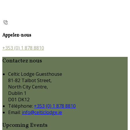
Appelez-nous
+353 (0) 1 878 8810
Contactez nous
Celtic Lodge Guesthouse
81-82 Talbot Street,
North City Centre,
Dublin 1
D01 DK12
Téléphone
:
+353 (0) 1 878 8810
Email:
info@celticlodge.ie
Upcoming Events