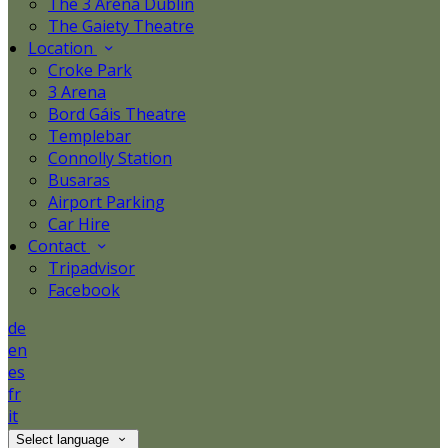
The 3 Arena Dublin
The Gaiety Theatre
Location
Croke Park
3 Arena
Bord Gáis Theatre
Templebar
Connolly Station
Busaras
Airport Parking
Car Hire
Contact
Tripadvisor
Facebook
de
en
es
fr
it
Select language